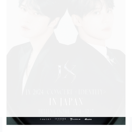
会
員
限
定
プ
レ
ゼ
ン
ト
企
画