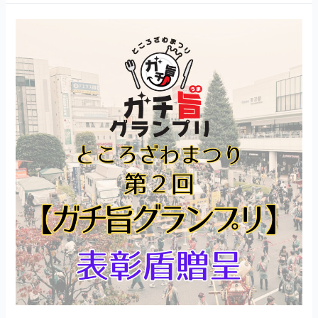
し
ガ
た
チ
!!
旨
グ
ラ
ン
プ
リ
2023
表
彰
さ
れ
た
各
店
舗
に