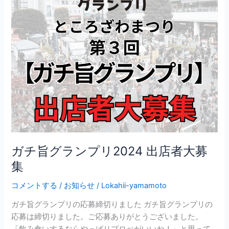
プ
リ
2024
出
店
者
大
募
集
ガチ旨グランプリ2024 出店者大募
集
コメントする
/
お知らせ
/
Lokahii-yamamoto
ガチ旨グランプリの応募締切りました ガチ旨グランプリの
応募は締切りました。ご応募ありがとうございました。