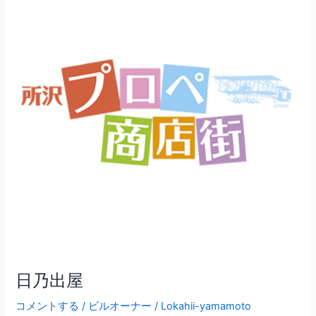
出
屋
日乃出屋
コメントする
/
ビルオーナー
/
Lokahii-yamamoto