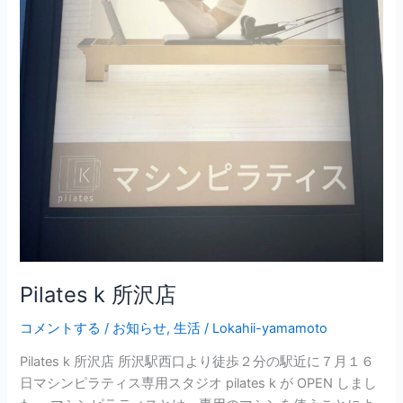
Pilates k 所沢店
コメントする
/
お知らせ
,
生活
/
Lokahii-yamamoto
Pilates k 所沢店 所沢駅西口より徒歩２分の駅近に７月１６
日マシンピラティス専用スタジオ pilates k が OPEN しまし