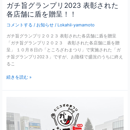
ガチ旨グランプリ2023 表彰された
盾
各店舗に盾を贈呈！！
を
贈
コメントする
/
お知らせ
/
Lokahii-yamamoto
呈！！
ガチ旨グランプリ２０２３ 表彰された各店舗に盾を贈呈
「ガチ旨グランプリ２０２３ 表彰された各店舗に盾を贈
呈」 １０月８日の「ところざわまつり」で実施された「ガ
チ旨グランプリ202３」ですが、お陰様で盛況のうちに終え
るこ
続きを読む »
第
2
回
グ
ラ