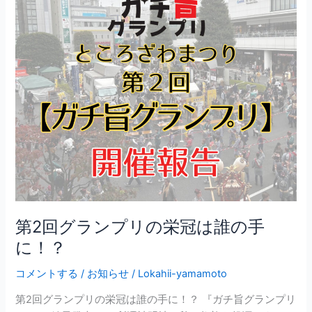
ン
プ
リ
の
栄
冠
は
誰
の
手
に！？
第2回グランプリの栄冠は誰の手
に！？
コメントする
/
お知らせ
/
Lokahii-yamamoto
第2回グランプリの栄冠は誰の手に！？ 『ガチ旨グランプリ