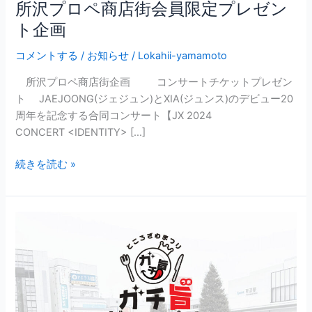
所沢プロペ商店街会員限定プレゼン
ト企画
コメントする
/
お知らせ
/
Lokahii-yamamoto
所沢プロペ商店街企画 コンサートチケットプレゼン
ト JAEJOONG(ジェジュン)とXIA(ジュンス)のデビュー20
周年を記念する合同コンサート【JX 2024
CONCERT <IDENTITY> […]
続きを読む »
ガ
チ
旨
グ
ラ
ン