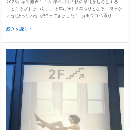
2023』結果発表！！ 所澤神明社の秋の祭礼を起源とする
「ところざわまつり」。今年は実に5年ぶりとなる、曳っか
わせ(ひっかわせ)が帰ってきました！ 所沢プロペ通り
続きを読む »
Pilates
k
所
沢
店