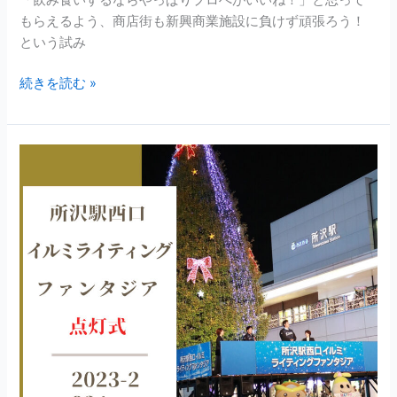
「飲み食いするならやっぱりプロぺがいいね！」と思って
もらえるよう、商店街も新興商業施設に負けず頑張ろう！
という試み
続きを読む »
所
沢
駅
西
口
イ
ル
ミ
ラ
イ
テ
ィ