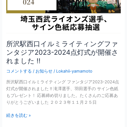
ン
グ
フ
ァ
ン
タ
所沢駅西口イルミライティングファ
ジ
ンタジア2023-2024点灯式が開催さ
ア
2023-
れました !!
2024
コメントする
/
お知らせ
/
Lokahii-yamamoto
点
灯
所沢駅西口イルミライティング ファンタジア2023-2024点
式
灯式が開催されました !! 滝澤選手、羽田選手の サイン色紙
が
もプレゼント！ 応募締め切りました。たくさんのご応募あ
開
りがとうございました ２０２３年１１月２５日
催
さ
続きを読む »
れ
ま