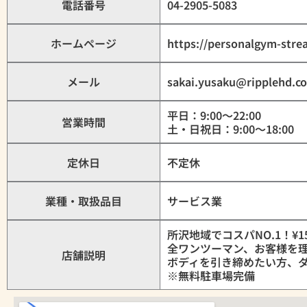
電話番号
04-2905-5083
ホームページ
https://personalgym-str
メール
sakai.yusaku@ripplehd.c
平日：9:00〜22:00
営業時間
土・日祝日：9:00〜18:00
定休日
不定休
業種・取扱品目
サービス業
所沢地域でコスパNO.1！¥
全ワンツーマン、お客様を
店舗説明
ボディを引き締めたい方、
※無料駐車場完備